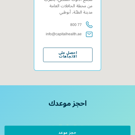
من محطة الحافلات العامة
مدينة الظنّة، أبوظبي
800 77
info@capitalhealth.ae
احصل على
الاتجاهات
احجز
موعدك
حجز موعد